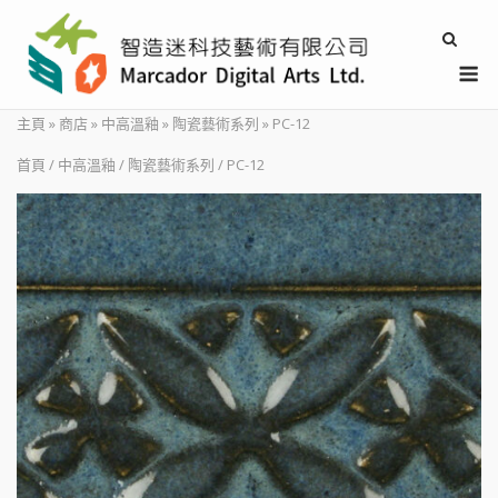
Skip
to
M
content
主頁
»
商店
»
中高溫釉
»
陶瓷藝術系列
»
PC-12
首頁
/
中高溫釉
/
陶瓷藝術系列
/ PC-12