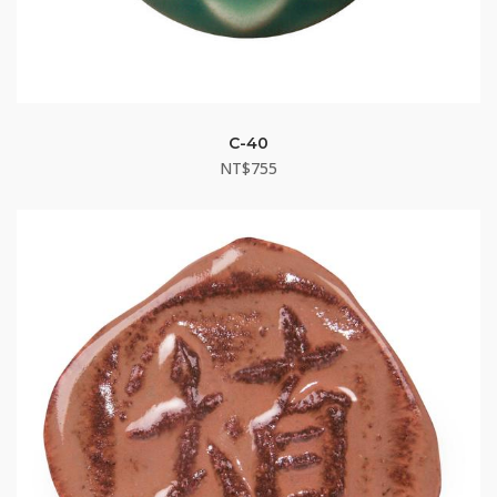
C-40
NT$
755