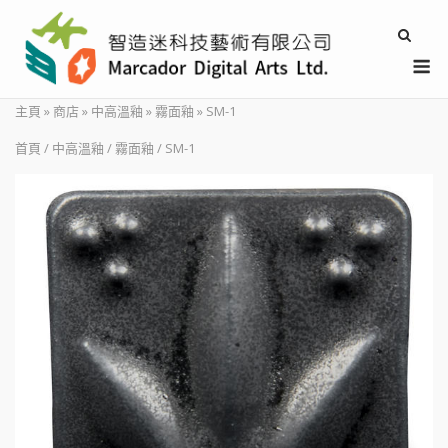
Skip
to
M
content
主頁
»
商店
»
中高溫釉
»
霧面釉
»
SM-1
首頁
/
中高溫釉
/
霧面釉
/ SM-1