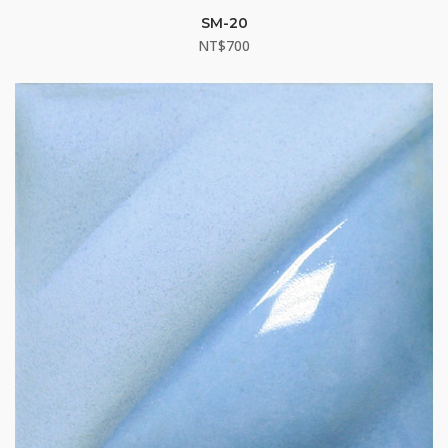
SM-20
NT$
700