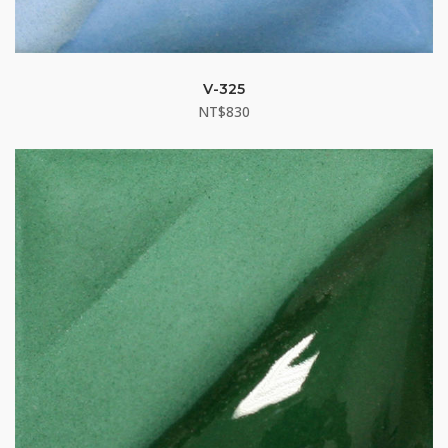
V-325
NT$
830