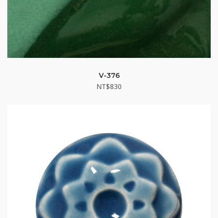
V-376
NT$
830