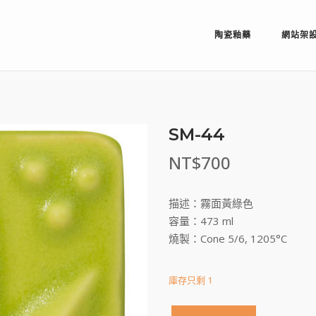
陶瓷釉藥
網站架
SM-44
NT$
700
描述：霧面黃綠色
容量：473 ml
燒製：Cone 5/6, 1205°C
庫存只剩 1