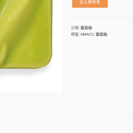
加入購物車
SM-
44
數
量
分類:
霧面釉
標籤:
AMACO
,
霧面釉