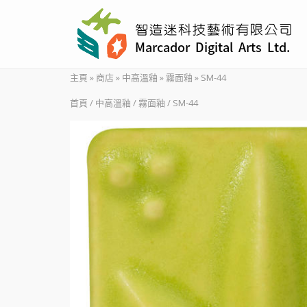
Skip
to
content
主頁
»
商店
»
中高溫釉
»
霧面釉
»
SM-44
首頁
/
中高溫釉
/
霧面釉
/ SM-44