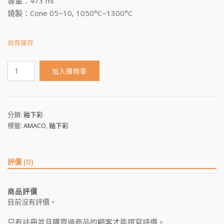
容量：473 ml
燒製：Cone 05~10, 1050°C~1300°C
尚有庫存
V-
加入購物車
372
數
量
分類:
釉下彩
標籤:
AMACO
,
釉下彩
評價 (0)
商品評價
目前沒有評價。
只有註冊並且購買過商品的顧客才能撰寫評價。