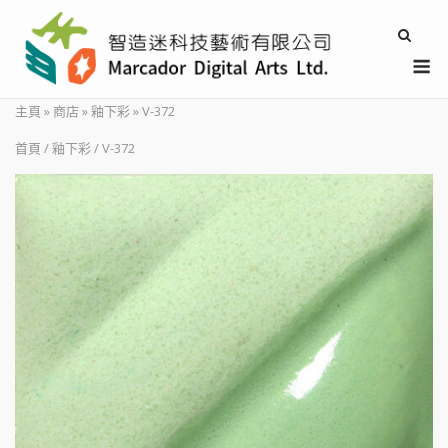
Skip
to
M
content
主頁
»
商店
»
釉下彩
»
V-372
首頁
/
釉下彩
/ V-372