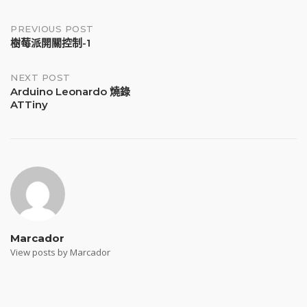
Post
PREVIOUS POST
樹莓派開關控制-1
navigation
NEXT POST
Arduino Leonardo 燒錄
ATTiny
Marcador
View posts by Marcador