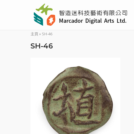
Skip
to
content
主頁
»
SH-46
SH-46