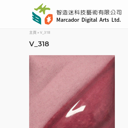
Skip
to
content
主頁
»
V_318
V_318