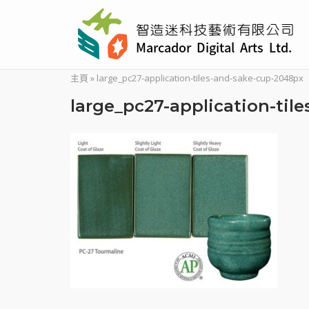
Skip
to
content
主頁
»
large_pc27-application-tiles-and-sake-cup-2048px
large_pc27-application-til