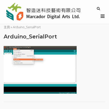
Skip
to
M
content
主頁
»
Arduino_SerialPort
Arduino_SerialPort