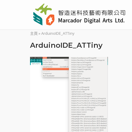
Skip
to
content
主頁
»
ArduinoIDE_ATTiny
ArduinoIDE_ATTiny