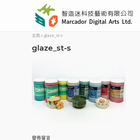
Skip
to
content
主頁
»
glaze_st-s
glaze_st-s
發佈留言