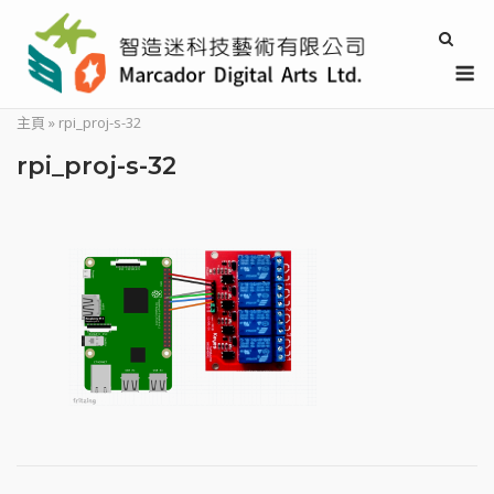
Skip
to
M
content
主頁
»
rpi_proj-s-32
rpi_proj-s-32