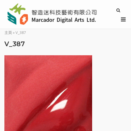
Skip
to
M
content
主頁
»
V_387
V_387